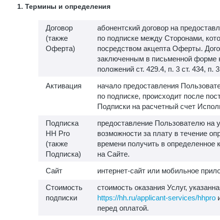
1. Термины и определения
Договор
абонентский договор на предоставл
(также
по подписке между Сторонами, кот
Оферта)
посредством акцепта Оферты. Дого
заключенным в письменной форме 
положений ст. 429.4, п. 3 ст. 434, п. 
Активация
начало предоставления Пользовате
по подписке, происходит после пос
Подписки на расчетный счет Испол
Подписка
предоставление Пользователю на у
HH Pro
возможности за плату в течение о
(также
времени получить в определенное 
Подписка)
на Сайте.
Сайт
интернет-сайт или мобильное прило
Стоимость
стоимость оказания Услуг, указанна
подписки
https://hh.ru/applicant-services/hhpro
и
перед оплатой.