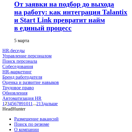
От заявки на подбор до выхода
на работу: как интеграция Talantix
и Start Link превратит найм
в единый процесс
5 марта
HR-беседы
Управление персоналом
Поиск персонала
Собеседования
HR-маркетинг
Бренд работодателя
Оценка и развитие навыков
Трудовое право
Обновления
Автоматизация HR
1
2
3
4
5
6
7
8
9
10
11
...
213
дальше
HeadHunter
Размещение вакансий
Поиск по резюме
О компании