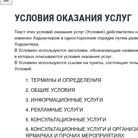
УСЛОВИЯ ОКАЗАНИЯ УСЛУГ
Текст этих условий оказания услуг (Условия) действителен
изменен Хэдхантером в одностороннем порядке путем раз
Хэдхантера.
В Условиях используются заголовки, обозначающие название
в которых описываются условия оказания услуг.
В Условиях используются ссылки на пункты, состоящие тольк
Условий.
1. ТЕРМИНЫ И ОПРЕДЕЛЕНИЯ
2. ОБЩИЕ УСЛОВИЯ
3. ИНФОРМАЦИОННЫЕ УСЛУГИ
1.1. Хэдхантер, или
Хэдхантер, ООО «Хэдх
4. РЕКЛАМНЫЕ УСЛУГИ
HeadHunter, или
г. Москва, внутригор
2.1. Типы и статусы регистрации
5. КОНСУЛЬТАЦИОННЫЕ УСЛУГИ
Исполнитель
Тверской,
2-я
Брестска
Типы регистрации
3.1. Предоставление доступа к базе данн
2.2. Активация услуг
6. КОНСУЛЬТАЦИОННЫЕ УСЛУГИ И ОРГАНИЗ
о трудоустройстве с возможностью просмо
Описание и активация
ЯРМАРКАХ И ПРОЧИХ МЕРОПРИЯТИЯХ
Хэдхантер — администра
2.1.1. Заказчику может быть присвоен один
4.0. Общие условия оказания рекламных ус