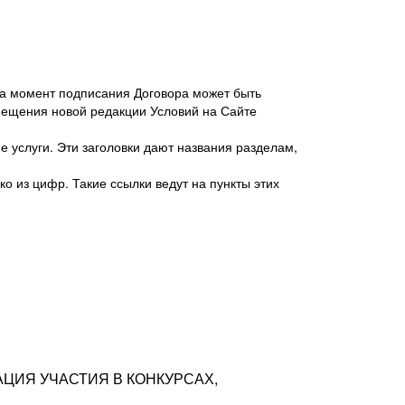
 на момент подписания Договора может быть
мещения новой редакции Условий на Сайте
 услуги. Эти заголовки дают названия разделам,
о из цифр. Такие ссылки ведут на пункты этих
антер», ИНН 7718620740, адрес: 125047,
одская территория Муниципальный округ
я улица, дом 48, помещ. 25
ых резюме с предложениями Соискателей
АЦИЯ УЧАСТИЯ В КОНКУРСАХ,
тра контактной информации Соискателя
тор сайтов: hh.ru, talantix.ru и других
 из Типов регистраций.
луг