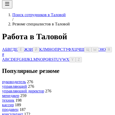
Поиск сотрудников в Таловой
/
Резюме специалистов в Таловой
Работа в Таловой
А
Б
В
Г
Д
Е
Ж
З
И
К
Л
М
Н
О
П
Р
С
Т
У
Ф
Х
Ц
Ч
Ш
Э
Ю
Ё
Й
Щ
Ы
Я
#
A
B
C
D
E
F
G
H
I
J
K
L
M
N
O
P
Q
R
S
T
U
V
W
X
Y
Z
Популярные резюме
руководитель
276
управляющий
276
управляющий директор
276
менеджер
259
техник
198
кассир
189
продавец
187
консультант
172