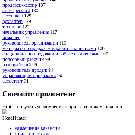
продавец-кассир
137
sales specialist
130
accountant
129
бухгалтер
129
технолог
127
начальник управления
117
инженер
110
руководитель организации
110
менеджер по продажам и работе с клиентами
100
специалист по продажам и работе с клиентами
100
подсобный рабочий
99
разнорабочий
99
руководитель продаж
94
управляющий продажами
94
ассистент
91
Скачайте приложение
Чтобы получать уведомления о приглашениях мгновенно
HeadHunter
Размещение вакансий
Поиск по резюме